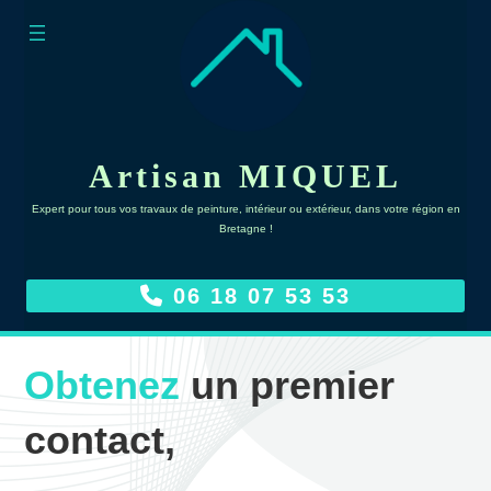
Skip
to
content
Artisan MIQUEL
Expert pour tous vos travaux de peinture, intérieur ou extérieur, dans votre région en
Bretagne !
06 18 07 53 53
Obtenez
un premier
contact,